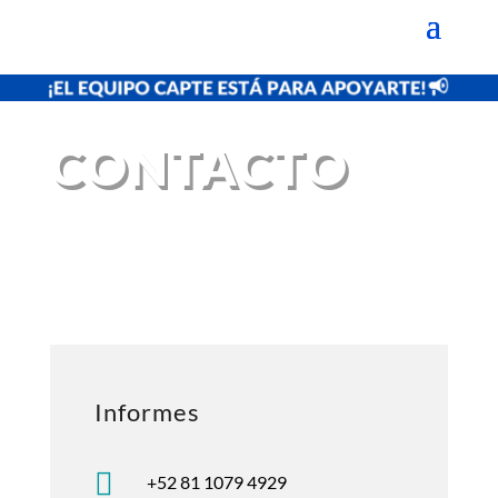
CONTACTO
Informes

+52 81 1079 4929