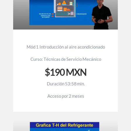
M ó d 1 I n t r o d u c c i ó n a l a i r e a c o n d i c i o n a d o
C u r s o : T é c n i c a s d e S e r v i c i o M e c á n i c o
$190 MXN
D u r a c i ó n 5 3 : 5 8 m i n .
A c c e s o p o r 2 m e s e s